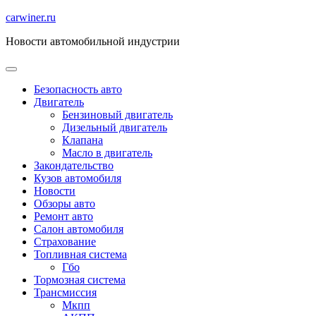
Перейти
carwiner.ru
к
Новости автомобильной индустрии
содержимому
Безопасность авто
Двигатель
Бензиновый двигатель
Дизельный двигатель
Клапана
Масло в двигатель
Закондательство
Кузов автомобиля
Новости
Обзоры авто
Ремонт авто
Салон автомобиля
Страхование
Топливная система
Гбо
Тормозная система
Трансмиссия
Мкпп