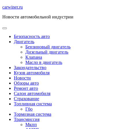
Перейти
carwiner.ru
к
Новости автомобильной индустрии
содержимому
Безопасность авто
Двигатель
Бензиновый двигатель
Дизельный двигатель
Клапана
Масло в двигатель
Закондательство
Кузов автомобиля
Новости
Обзоры авто
Ремонт авто
Салон автомобиля
Страхование
Топливная система
Гбо
Тормозная система
Трансмиссия
Мкпп