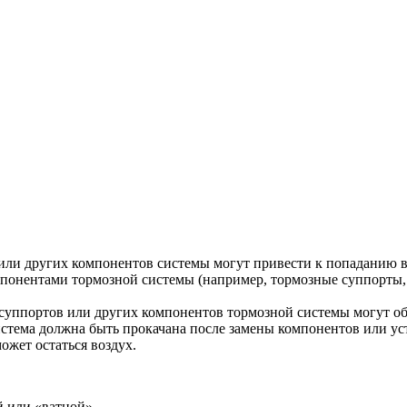
или других компонентов системы могут привести к попаданию во
онентами тормозной системы (например, тормозные суппорты, т
 суппортов или других компонентов тормозной системы могут о
стема должна быть прокачана после замены компонентов или уст
ожет остаться воздух.
й или «ватной».