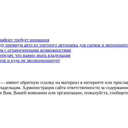
омфорт требует внимания
у премиум авто из элитного автопарка для съемок и мероприят
дям с ограниченными возможностями
редач: что важно знать владельцам
етов и куда он эволюционирует
 — имеют обратную ссылку на материал в интернете или присла
ладельцам. Администрация сайта ответственности за содержание
 Вам, Вашей компании или организации, пожалуйста, сообщите 