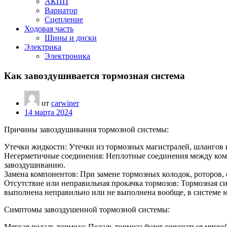
АКПП
Вариатор
Сцепление
Ходовая часть
Шины и диски
Электрика
Электроника
Как завоздушивается тормозная система
от
carwiner
14 марта 2024
Причины завоздушивания тормозной системы:
Утечки жидкости: Утечки из тормозных магистралей, шлангов 
Негерметичные соединения: Неплотные соединения между комп
завоздушиванию.
Замена компонентов: При замене тормозных колодок, роторов,
Отсутствие или неправильная прокачка тормозов: Тормозная си
выполнена неправильно или не выполнена вообще, в системе м
Симптомы завоздушенной тормозной системы:
Мягкая педаль тормоза: Педаль тормоза будет ощущаться мягко