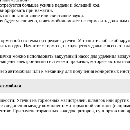
отребуется большее усилие педали и больший ход.
 вибрировать при нажатии.
ть слышны шипящие или свистящие звуки.
я будет увеличено, и автомобиль может не тормозить должным о
тормозной системы на предмет утечек. Устраните любые обнару
ить воздух. Начните с тормоза, находящегося дальше всего от 
качки можно использовать вакуумный насос для удаления воздух
нащены электронными системами прокачки, которые автоматизи
шего автомобиля или к механику для получения конкретных инс
автомобиля
кости: Утечки из тормозных магистралей, шлангов или других
е соединения между компонентами тормозной системы (например
ентов: При замене тормозных колодок, роторов, суппортов или