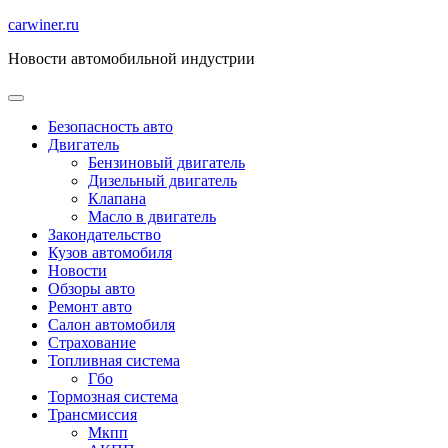
Перейти
carwiner.ru
к
Новости автомобильной индустрии
содержимому
Безопасность авто
Двигатель
Бензиновый двигатель
Дизельный двигатель
Клапана
Масло в двигатель
Закондательство
Кузов автомобиля
Новости
Обзоры авто
Ремонт авто
Салон автомобиля
Страхование
Топливная система
Гбо
Тормозная система
Трансмиссия
Мкпп