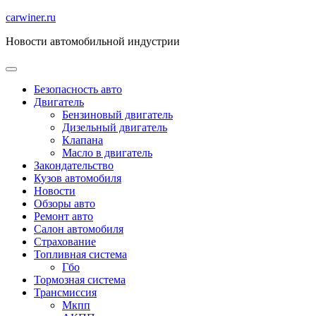
Перейти
carwiner.ru
к
Новости автомобильной индустрии
содержимому
Безопасность авто
Двигатель
Бензиновый двигатель
Дизельный двигатель
Клапана
Масло в двигатель
Закондательство
Кузов автомобиля
Новости
Обзоры авто
Ремонт авто
Салон автомобиля
Страхование
Топливная система
Гбо
Тормозная система
Трансмиссия
Мкпп