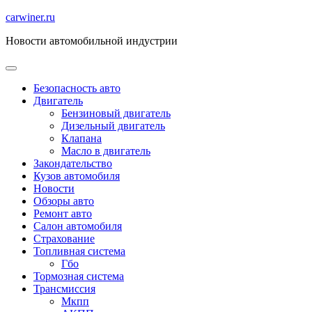
Перейти
carwiner.ru
к
Новости автомобильной индустрии
содержимому
Безопасность авто
Двигатель
Бензиновый двигатель
Дизельный двигатель
Клапана
Масло в двигатель
Закондательство
Кузов автомобиля
Новости
Обзоры авто
Ремонт авто
Салон автомобиля
Страхование
Топливная система
Гбо
Тормозная система
Трансмиссия
Мкпп