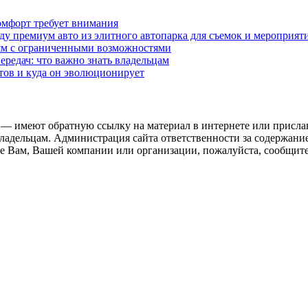
омфорт требует внимания
у премиум авто из элитного автопарка для съемок и мероприят
дям с ограниченными возможностями
редач: что важно знать владельцам
етов и куда он эволюционирует
 — имеют обратную ссылку на материал в интернете или присла
ладельцам. Администрация сайта ответственности за содержание
 Вам, Вашей компании или организации, пожалуйста, сообщите 