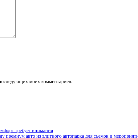
ля последующих моих комментариев.
омфорт требует внимания
у премиум авто из элитного автопарка для съемок и мероприят