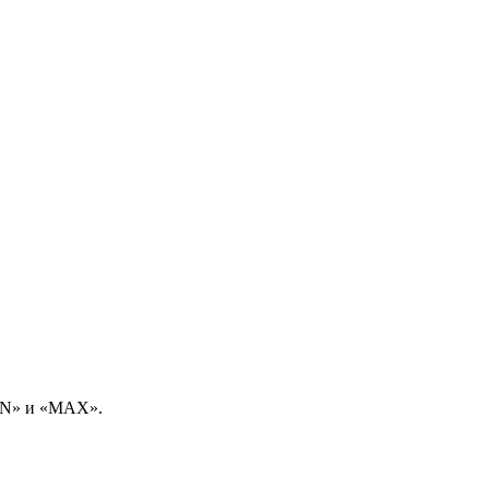
MIN» и «MAX».