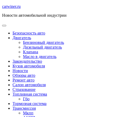
Перейти
carwiner.ru
к
Новости автомобильной индустрии
содержимому
Безопасность авто
Двигатель
Бензиновый двигатель
Дизельный двигатель
Клапана
Масло в двигатель
Закондательство
Кузов автомобиля
Новости
Обзоры авто
Ремонт авто
Салон автомобиля
Страхование
Топливная система
Гбо
Тормозная система
Трансмиссия
Мкпп