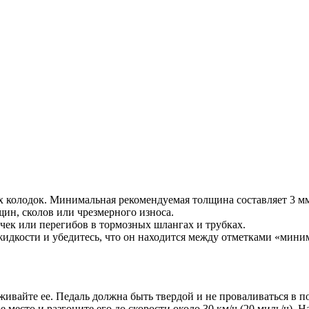
 колодок. Минимальная рекомендуемая толщина составляет 3 мм 
ин, сколов или чрезмерного износа.
чек или перегибов в тормозных шлангах и трубках.
жидкости и убедитесь, что он находится между отметками «мин
живайте ее. Педаль должна быть твердой и не проваливаться в п
место и разгоните его до скорости около 30 км/ч (20 миль/ч). Н