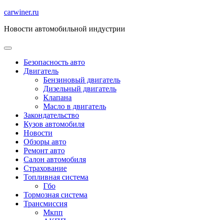
Перейти
carwiner.ru
к
Новости автомобильной индустрии
содержимому
Безопасность авто
Двигатель
Бензиновый двигатель
Дизельный двигатель
Клапана
Масло в двигатель
Закондательство
Кузов автомобиля
Новости
Обзоры авто
Ремонт авто
Салон автомобиля
Страхование
Топливная система
Гбо
Тормозная система
Трансмиссия
Мкпп