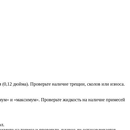
(0,12 дюйма). Проверьте наличие трещин, сколов или износа.
имум» и «максимум». Проверьте жидкость на наличие примесей
ол.
ажмите на тормоз и проверьте, плавно ли останавливается