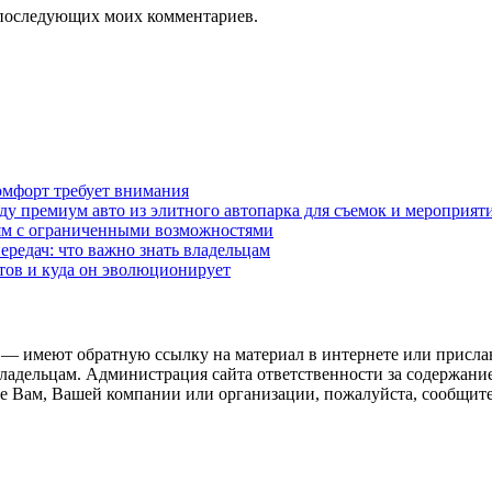
ля последующих моих комментариев.
омфорт требует внимания
у премиум авто из элитного автопарка для съемок и мероприят
дям с ограниченными возможностями
редач: что важно знать владельцам
етов и куда он эволюционирует
 — имеют обратную ссылку на материал в интернете или присла
ладельцам. Администрация сайта ответственности за содержание
 Вам, Вашей компании или организации, пожалуйста, сообщите 