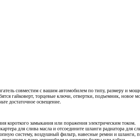
игатель совместим с вашим автомобилем по типу, размеру и мощ
ятся гайковерт, торцевые ключи, отвертки, подъемник, новое м
чьте достаточное освещение.
ния короткого замыкания или поражения электрическим током.
картера для слива масла и отсоедините шланги радиатора для с
опную систему, воздушный фильтр, навесные ремни и шланги, 
 двигателя к раме автомобиля и снимите болты или гайки.