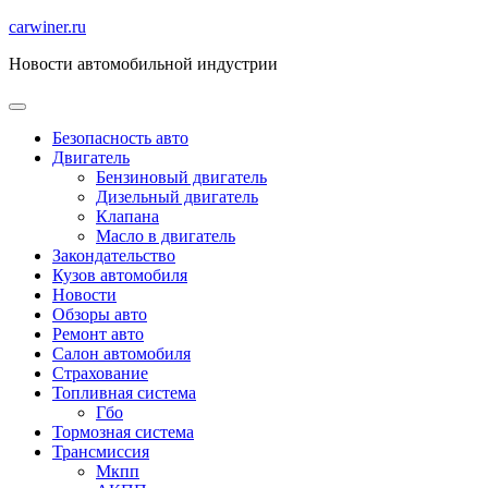
Перейти
carwiner.ru
к
Новости автомобильной индустрии
содержимому
Безопасность авто
Двигатель
Бензиновый двигатель
Дизельный двигатель
Клапана
Масло в двигатель
Закондательство
Кузов автомобиля
Новости
Обзоры авто
Ремонт авто
Салон автомобиля
Страхование
Топливная система
Гбо
Тормозная система
Трансмиссия
Мкпп