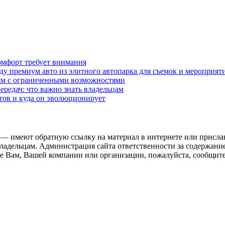
омфорт требует внимания
у премиум авто из элитного автопарка для съемок и мероприят
дям с ограниченными возможностями
редач: что важно знать владельцам
етов и куда он эволюционирует
 — имеют обратную ссылку на материал в интернете или присла
ладельцам. Администрация сайта ответственности за содержание
 Вам, Вашей компании или организации, пожалуйста, сообщите 