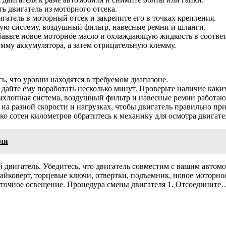
ь двигатель из моторного отсека.
гатель в моторный отсек и закрепите его в точках крепления.
ую систему, воздушный фильтр, навесные ремни и шланги.
бавьте новое моторное масло и охлаждающую жидкость в соотве
мму аккумулятора, а затем отрицательную клемму.
ь, что уровни находятся в требуемом диапазоне.
и дайте ему поработать несколько минут. Проверьте наличие как
 выхлопная система, воздушный фильтр и навесные ремни работа
 на разной скорости и нагрузках, чтобы двигатель правильно при
лько сотен километров обратитесь к механику для осмотра двига
ля
двигатель. Убедитесь, что двигатель совместим с вашим автомо
айковерт, торцевые ключи, отвертки, подъемник, новое моторное
таточное освещение. Процедура смены двигателя 1. Отсоедините