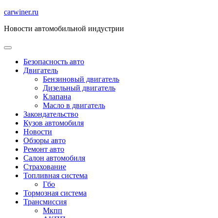
Перейти
carwiner.ru
к
Новости автомобильной индустрии
содержимому
Безопасность авто
Двигатель
Бензиновый двигатель
Дизельный двигатель
Клапана
Масло в двигатель
Закондательство
Кузов автомобиля
Новости
Обзоры авто
Ремонт авто
Салон автомобиля
Страхование
Топливная система
Гбо
Тормозная система
Трансмиссия
Мкпп