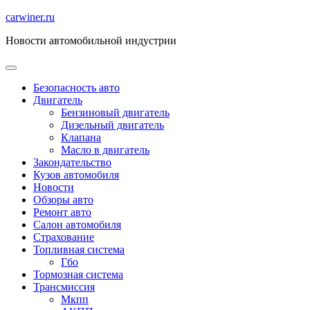
Перейти
carwiner.ru
к
Новости автомобильной индустрии
содержимому
Безопасность авто
Двигатель
Бензиновый двигатель
Дизельный двигатель
Клапана
Масло в двигатель
Закондательство
Кузов автомобиля
Новости
Обзоры авто
Ремонт авто
Салон автомобиля
Страхование
Топливная система
Гбо
Тормозная система
Трансмиссия
Мкпп