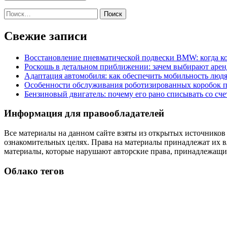
Найти:
Свежие записи
Восстановление пневматической подвески BMW: когда к
Роскошь в детальном приближении: зачем выбирают аренд
Адаптация автомобиля: как обеспечить мобильность лю
Особенности обслуживания роботизированных коробок пе
Бензиновый двигатель: почему его рано списывать со сч
Информация для правообладателей
Все материалы на данном сайте взяты из открытых источников
ознакомительных целях. Права на материалы принадлежат их в
материалы, которые нарушают авторские права, принадлежащие
Облако тегов