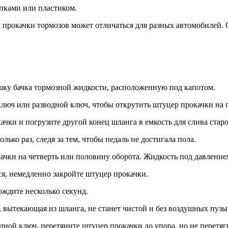
япками или пластиком.
к прокачки тормозов может отличаться для разных автомобилей
шку бачка тормозной жидкости, расположенную под капотом.
ключ или разводной ключ, чтобы открутить штуцер прокачки на п
ачки и погрузите другой конец шланга в емкость для слива стар
лько раз, следя за тем, чтобы педаль не достигала пола.
ачки на четверть или половину оборота. Жидкость под давление
ся, немедленно закройте штуцер прокачки.
ождите несколько секунд.
, вытекающая из шланга, не станет чистой и без воздушных пузы
дной ключ, перетяните штуцер прокачки до упора, но не перетяг