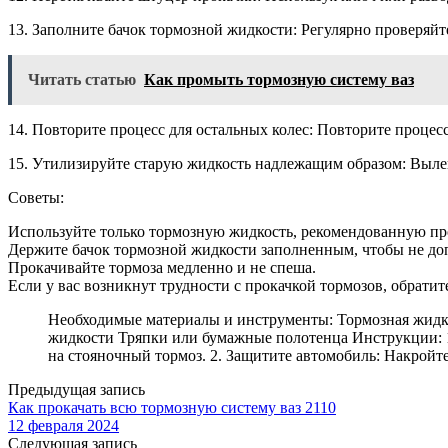
13. Заполните бачок тормозной жидкости: Регулярно проверяйте
Читать статью
Как промыть тормозную систему ваз
14. Повторите процесс для остальных колес: Повторите процес
15. Утилизируйте старую жидкость надлежащим образом: Вылей
Советы:
Используйте только тормозную жидкость, рекомендованную пр
Держите бачок тормозной жидкости заполненным, чтобы не доп
Прокачивайте тормоза медленно и не спеша.
Если у вас возникнут трудности с прокачкой тормозов, обрати
Необходимые материалы и инструменты: Тормозная жидко
жидкости Тряпки или бумажные полотенца Инструкции: 1
на стояночный тормоз. 2. Защитите автомобиль: Накрой
Предыдущая запись
Как прокачать всю тормозную систему ваз 2110
12 февраля 2024
Следующая запись