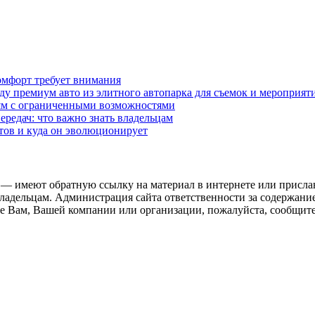
омфорт требует внимания
у премиум авто из элитного автопарка для съемок и мероприят
дям с ограниченными возможностями
редач: что важно знать владельцам
етов и куда он эволюционирует
 — имеют обратную ссылку на материал в интернете или присла
ладельцам. Администрация сайта ответственности за содержание
 Вам, Вашей компании или организации, пожалуйста, сообщите 