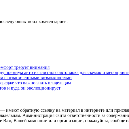
ля последующих моих комментариев.
омфорт требует внимания
у премиум авто из элитного автопарка для съемок и мероприят
дям с ограниченными возможностями
редач: что важно знать владельцам
етов и куда он эволюционирует
 — имеют обратную ссылку на материал в интернете или присла
ладельцам. Администрация сайта ответственности за содержание
 Вам, Вашей компании или организации, пожалуйста, сообщите 