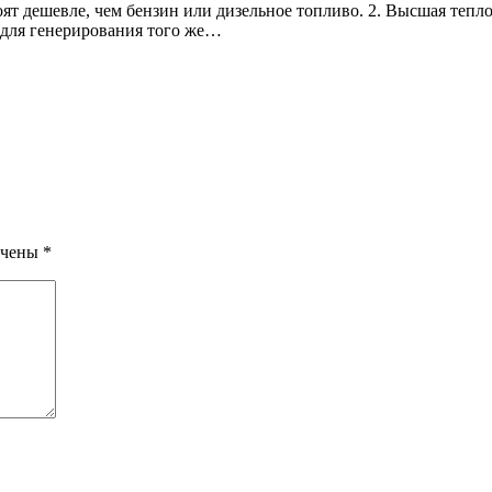
оят дешевле, чем бензин или дизельное топливо. 2. Высшая теп
о для генерирования того же…
ечены
*