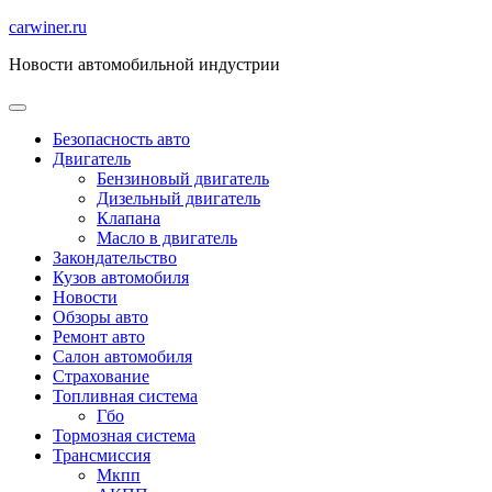
Перейти
carwiner.ru
к
Новости автомобильной индустрии
содержимому
Безопасность авто
Двигатель
Бензиновый двигатель
Дизельный двигатель
Клапана
Масло в двигатель
Закондательство
Кузов автомобиля
Новости
Обзоры авто
Ремонт авто
Салон автомобиля
Страхование
Топливная система
Гбо
Тормозная система
Трансмиссия
Мкпп