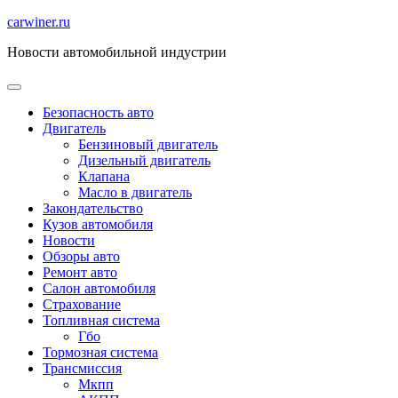
Перейти
carwiner.ru
к
Новости автомобильной индустрии
содержимому
Безопасность авто
Двигатель
Бензиновый двигатель
Дизельный двигатель
Клапана
Масло в двигатель
Закондательство
Кузов автомобиля
Новости
Обзоры авто
Ремонт авто
Салон автомобиля
Страхование
Топливная система
Гбо
Тормозная система
Трансмиссия
Мкпп