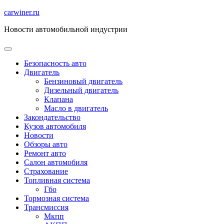
Перейти
carwiner.ru
к
Новости автомобильной индустрии
содержимому
Безопасность авто
Двигатель
Бензиновый двигатель
Дизельный двигатель
Клапана
Масло в двигатель
Закондательство
Кузов автомобиля
Новости
Обзоры авто
Ремонт авто
Салон автомобиля
Страхование
Топливная система
Гбо
Тормозная система
Трансмиссия
Мкпп