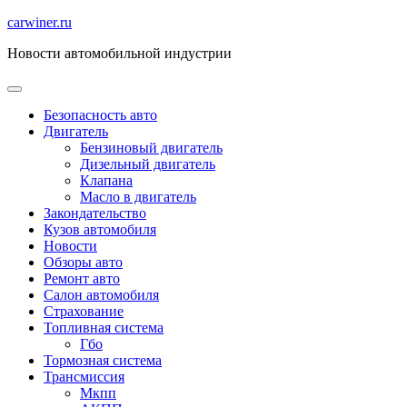
Перейти
carwiner.ru
к
Новости автомобильной индустрии
содержимому
Безопасность авто
Двигатель
Бензиновый двигатель
Дизельный двигатель
Клапана
Масло в двигатель
Закондательство
Кузов автомобиля
Новости
Обзоры авто
Ремонт авто
Салон автомобиля
Страхование
Топливная система
Гбо
Тормозная система
Трансмиссия
Мкпп