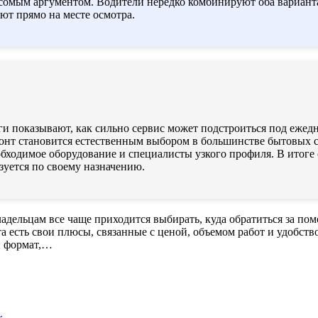
 весомым аргументом. Водители нередко комбинируют оба вариан
ют прямо на месте осмотра.
и показывают, как сильно сервис может подстроиться под ежедн
емонт становится естественным выбором в большинстве бытовых
еобходимое оборудование и специалисты узкого профиля. В итог
зуется по своему назначению.
адельцам все чаще приходится выбирать, куда обратиться за по
а есть свои плюсы, связанные с ценой, объемом работ и удобств
й формат,…