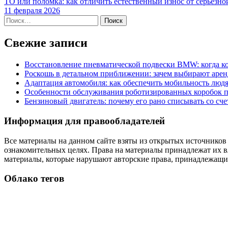
ТО или поломка: как отличить естественный износ от серьезн
11 февраля 2026
Найти:
Свежие записи
Восстановление пневматической подвески BMW: когда к
Роскошь в детальном приближении: зачем выбирают аренд
Адаптация автомобиля: как обеспечить мобильность лю
Особенности обслуживания роботизированных коробок пе
Бензиновый двигатель: почему его рано списывать со сч
Информация для правообладателей
Все материалы на данном сайте взяты из открытых источников
ознакомительных целях. Права на материалы принадлежат их в
материалы, которые нарушают авторские права, принадлежащие
Облако тегов