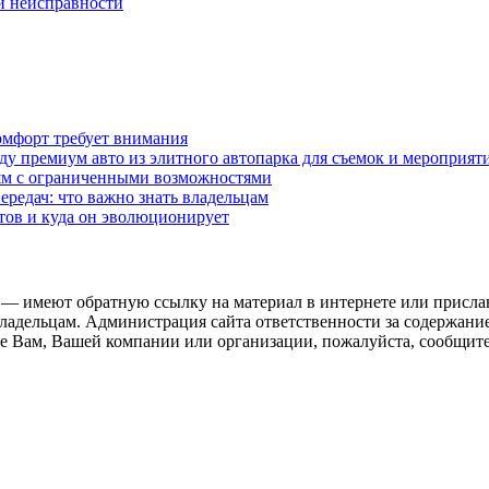
ой неисправности
омфорт требует внимания
у премиум авто из элитного автопарка для съемок и мероприят
дям с ограниченными возможностями
редач: что важно знать владельцам
етов и куда он эволюционирует
 — имеют обратную ссылку на материал в интернете или присла
ладельцам. Администрация сайта ответственности за содержание
 Вам, Вашей компании или организации, пожалуйста, сообщите 