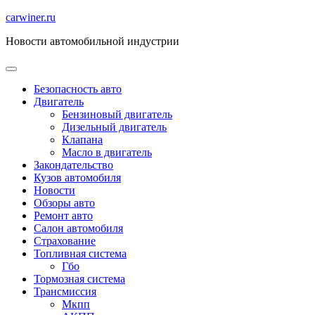
Перейти
carwiner.ru
к
Новости автомобильной индустрии
содержимому
Безопасность авто
Двигатель
Бензиновый двигатель
Дизельный двигатель
Клапана
Масло в двигатель
Закондательство
Кузов автомобиля
Новости
Обзоры авто
Ремонт авто
Салон автомобиля
Страхование
Топливная система
Гбо
Тормозная система
Трансмиссия
Мкпп