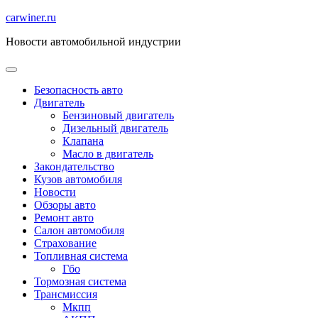
Перейти
carwiner.ru
к
Новости автомобильной индустрии
содержимому
Безопасность авто
Двигатель
Бензиновый двигатель
Дизельный двигатель
Клапана
Масло в двигатель
Закондательство
Кузов автомобиля
Новости
Обзоры авто
Ремонт авто
Салон автомобиля
Страхование
Топливная система
Гбо
Тормозная система
Трансмиссия
Мкпп