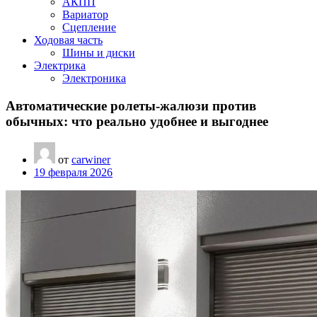
АКПП
Вариатор
Сцепление
Ходовая часть
Шины и диски
Электрика
Электроника
Автоматические ролеты-жалюзи против
обычных: что реально удобнее и выгоднее
от
carwiner
19 февраля 2026