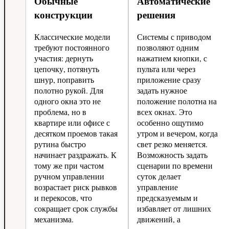
Обычные
Автоматические
конструкции
решения
Классические модели
Системы с приводом
требуют постоянного
позволяют одним
участия: дернуть
нажатием кнопки, с
цепочку, потянуть
пульта или через
шнур, поправить
приложение сразу
полотно рукой. Для
задать нужное
одного окна это не
положение полотна на
проблема, но в
всех окнах. Это
квартире или офисе с
особенно ощутимо
десятком проемов такая
утром и вечером, когда
рутина быстро
свет резко меняется.
начинает раздражать. К
Возможность задать
тому же при частом
сценарии по времени
ручном управлении
суток делает
возрастает риск рывков
управление
и перекосов, что
предсказуемым и
сокращает срок службы
избавляет от лишних
механизма.
движений, а