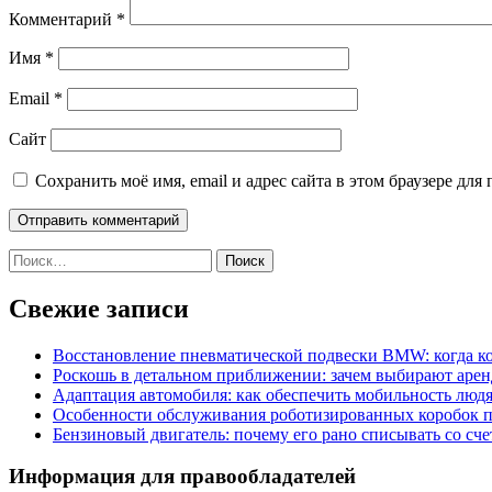
Комментарий
*
Имя
*
Email
*
Сайт
Сохранить моё имя, email и адрес сайта в этом браузере д
Найти:
Свежие записи
Восстановление пневматической подвески BMW: когда к
Роскошь в детальном приближении: зачем выбирают аренд
Адаптация автомобиля: как обеспечить мобильность лю
Особенности обслуживания роботизированных коробок пе
Бензиновый двигатель: почему его рано списывать со сч
Информация для правообладателей