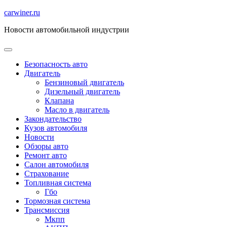
Перейти
carwiner.ru
к
Новости автомобильной индустрии
содержимому
Безопасность авто
Двигатель
Бензиновый двигатель
Дизельный двигатель
Клапана
Масло в двигатель
Закондательство
Кузов автомобиля
Новости
Обзоры авто
Ремонт авто
Салон автомобиля
Страхование
Топливная система
Гбо
Тормозная система
Трансмиссия
Мкпп