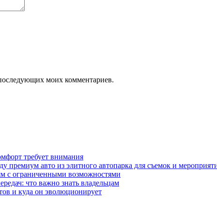
ля последующих моих комментариев.
омфорт требует внимания
у премиум авто из элитного автопарка для съемок и мероприят
дям с ограниченными возможностями
редач: что важно знать владельцам
етов и куда он эволюционирует