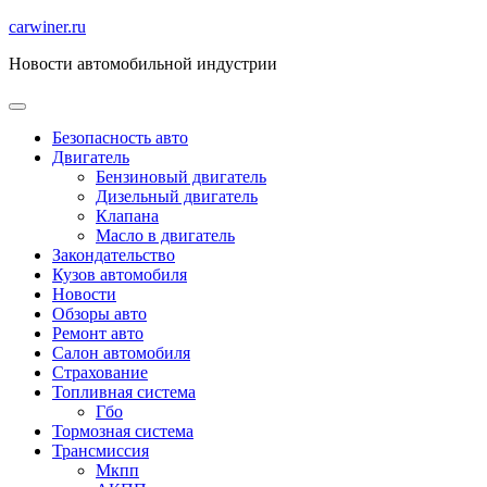
Перейти
carwiner.ru
к
Новости автомобильной индустрии
содержимому
Безопасность авто
Двигатель
Бензиновый двигатель
Дизельный двигатель
Клапана
Масло в двигатель
Закондательство
Кузов автомобиля
Новости
Обзоры авто
Ремонт авто
Салон автомобиля
Страхование
Топливная система
Гбо
Тормозная система
Трансмиссия
Мкпп