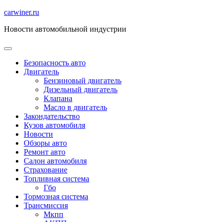
Перейти
carwiner.ru
к
Новости автомобильной индустрии
содержимому
Безопасность авто
Двигатель
Бензиновый двигатель
Дизельный двигатель
Клапана
Масло в двигатель
Закондательство
Кузов автомобиля
Новости
Обзоры авто
Ремонт авто
Салон автомобиля
Страхование
Топливная система
Гбо
Тормозная система
Трансмиссия
Мкпп