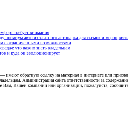
омфорт требует внимания
у премиум авто из элитного автопарка для съемок и мероприят
дям с ограниченными возможностями
редач: что важно знать владельцам
етов и куда он эволюционирует
 — имеют обратную ссылку на материал в интернете или присла
ладельцам. Администрация сайта ответственности за содержание
 Вам, Вашей компании или организации, пожалуйста, сообщите 