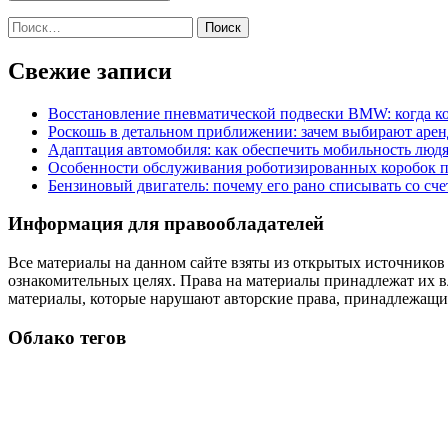
Найти:
Свежие записи
Восстановление пневматической подвески BMW: когда к
Роскошь в детальном приближении: зачем выбирают аренд
Адаптация автомобиля: как обеспечить мобильность лю
Особенности обслуживания роботизированных коробок пе
Бензиновый двигатель: почему его рано списывать со сч
Информация для правообладателей
Все материалы на данном сайте взяты из открытых источников
ознакомительных целях. Права на материалы принадлежат их в
материалы, которые нарушают авторские права, принадлежащие
Облако тегов