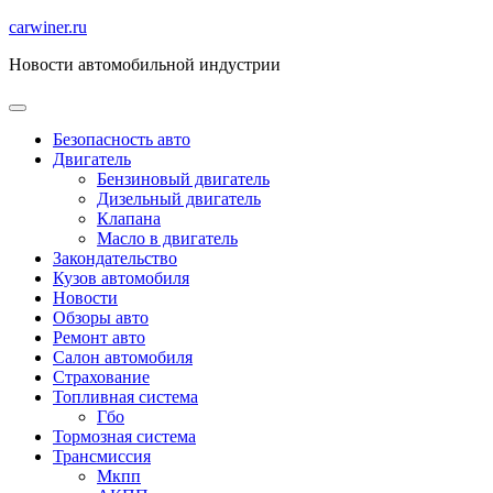
Перейти
carwiner.ru
к
Новости автомобильной индустрии
содержимому
Безопасность авто
Двигатель
Бензиновый двигатель
Дизельный двигатель
Клапана
Масло в двигатель
Закондательство
Кузов автомобиля
Новости
Обзоры авто
Ремонт авто
Салон автомобиля
Страхование
Топливная система
Гбо
Тормозная система
Трансмиссия
Мкпп