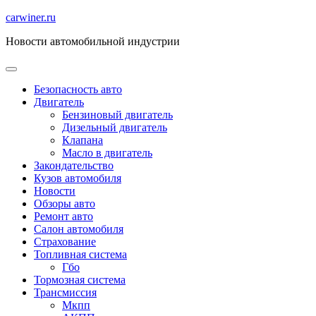
Перейти
carwiner.ru
к
Новости автомобильной индустрии
содержимому
Безопасность авто
Двигатель
Бензиновый двигатель
Дизельный двигатель
Клапана
Масло в двигатель
Закондательство
Кузов автомобиля
Новости
Обзоры авто
Ремонт авто
Салон автомобиля
Страхование
Топливная система
Гбо
Тормозная система
Трансмиссия
Мкпп