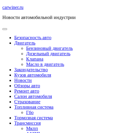
Перейти
carwiner.ru
к
Новости автомобильной индустрии
содержимому
Безопасность авто
Двигатель
Бензиновый двигатель
Дизельный двигатель
Клапана
Масло в двигатель
Закондательство
Кузов автомобиля
Новости
Обзоры авто
Ремонт авто
Салон автомобиля
Страхование
Топливная система
Гбо
Тормозная система
Трансмиссия
Мкпп