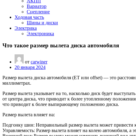
АКПП
Вариатор
Сцепление
Ходовая часть
Шины и диски
Электрика
Электроника
Что такое размер вылета диска автомобиля
от
carwiner
20 января 2024
Размер вылета диска автомобиля (ET или offset) — это расстоян
миллиметрах.
Размер вылета указывает на то, насколько диск будет выступат
от центра диска, что приводит к более утопленному положению 
что приводит к более выпирающему положению диска.
Размер вылета влияет на:
Подгонку шин: Неправильный размер вылета может привести к 
Управляемость: Размер вылета влияет на колею автомобиля, а эт
Внешний вид: Размер вылета может изменить внешний вид авто