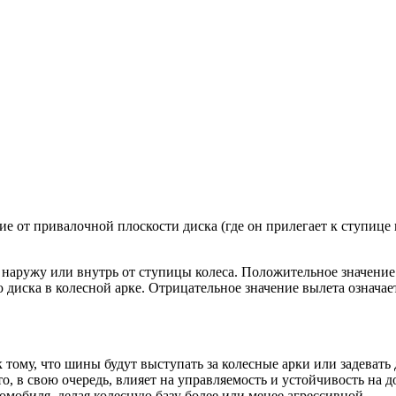
ие от привалочной плоскости диска (где он прилегает к ступице 
ь наружу или внутрь от ступицы колеса. Положительное значение
диска в колесной арке. Отрицательное значение вылета означает
тому, что шины будут выступать за колесные арки или задевать
о, в свою очередь, влияет на управляемость и устойчивость на д
мобиля, делая колесную базу более или менее агрессивной.