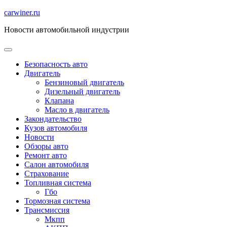
Перейти
carwiner.ru
к
Новости автомобильной индустрии
содержимому
Безопасность авто
Двигатель
Бензиновый двигатель
Дизельный двигатель
Клапана
Масло в двигатель
Закондательство
Кузов автомобиля
Новости
Обзоры авто
Ремонт авто
Салон автомобиля
Страхование
Топливная система
Гбо
Тормозная система
Трансмиссия
Мкпп