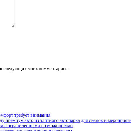
ля последующих моих комментариев.
омфорт требует внимания
у премиум авто из элитного автопарка для съемок и мероприят
дям с ограниченными возможностями
редач: что важно знать владельцам