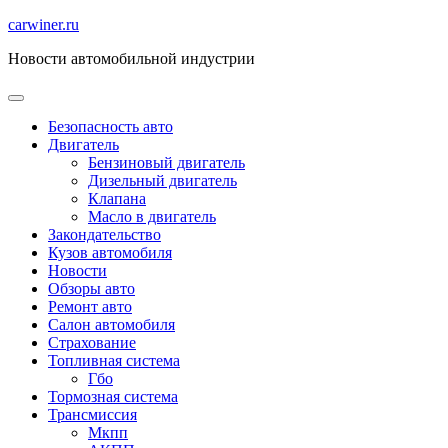
Перейти
carwiner.ru
к
Новости автомобильной индустрии
содержимому
Безопасность авто
Двигатель
Бензиновый двигатель
Дизельный двигатель
Клапана
Масло в двигатель
Закондательство
Кузов автомобиля
Новости
Обзоры авто
Ремонт авто
Салон автомобиля
Страхование
Топливная система
Гбо
Тормозная система
Трансмиссия
Мкпп