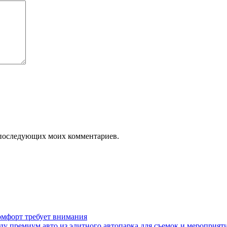
ля последующих моих комментариев.
омфорт требует внимания
у премиум авто из элитного автопарка для съемок и мероприят