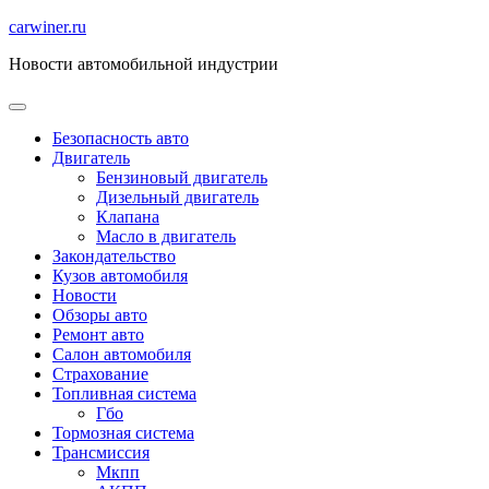
Перейти
carwiner.ru
к
Новости автомобильной индустрии
содержимому
Безопасность авто
Двигатель
Бензиновый двигатель
Дизельный двигатель
Клапана
Масло в двигатель
Закондательство
Кузов автомобиля
Новости
Обзоры авто
Ремонт авто
Салон автомобиля
Страхование
Топливная система
Гбо
Тормозная система
Трансмиссия
Мкпп