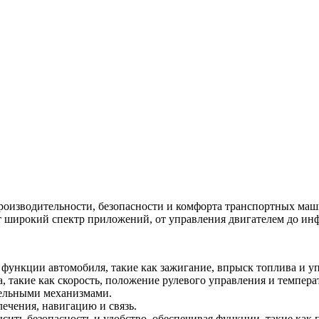
изводительности, безопасности и комфорта транспортных маши
т широкий спектр приложений, от управления двигателем до и
функции автомобиля, такие как зажигание, впрыск топлива и у
, такие как скорость, положение рулевого управления и темпера
ельными механизмами.
ечения, навигацию и связь.
ть безопасность и удобство, обеспечивая функции, такие как 