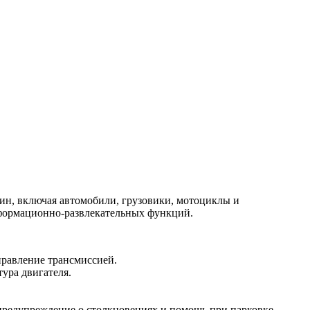
н, включая автомобили, грузовики, мотоциклы и
нформационно-развлекательных функций.
правление трансмиссией.
тура двигателя.
предупреждение о столкновениях и помощь при парковке.