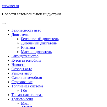
Перейти
carwiner.ru
к
Новости автомобильной индустрии
содержимому
Безопасность авто
Двигатель
Бензиновый двигатель
Дизельный двигатель
Клапана
Масло в двигатель
Закондательство
Кузов автомобиля
Новости
Обзоры авто
Ремонт авто
Салон автомобиля
Страхование
Топливная система
Гбо
Тормозная система
Трансмиссия
Мкпп