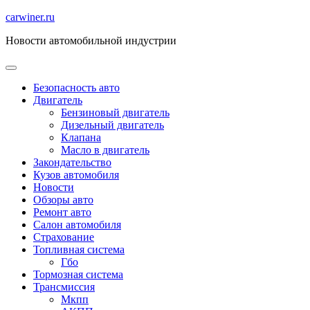
Перейти
carwiner.ru
к
Новости автомобильной индустрии
содержимому
Безопасность авто
Двигатель
Бензиновый двигатель
Дизельный двигатель
Клапана
Масло в двигатель
Закондательство
Кузов автомобиля
Новости
Обзоры авто
Ремонт авто
Салон автомобиля
Страхование
Топливная система
Гбо
Тормозная система
Трансмиссия
Мкпп