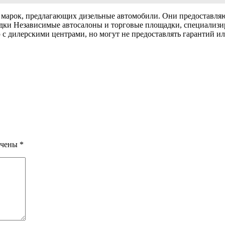
марок, предлагающих дизельные автомобили. Они предоставля
адки Независимые автосалоны и торговые площадки, специализ
с дилерскими центрами, но могут не предоставлять гарантий 
ечены
*