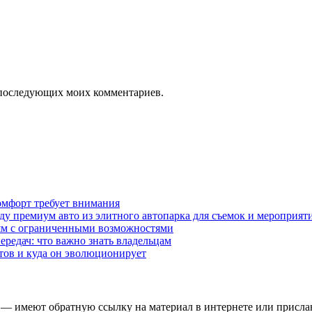
ля последующих моих комментариев.
омфорт требует внимания
у премиум авто из элитного автопарка для съемок и мероприят
дям с ограниченными возможностями
редач: что важно знать владельцам
етов и куда он эволюционирует
 — имеют обратную ссылку на материал в интернете или присла