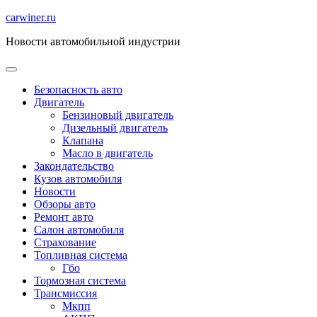
Перейти
carwiner.ru
к
Новости автомобильной индустрии
содержимому
Безопасность авто
Двигатель
Бензиновый двигатель
Дизельный двигатель
Клапана
Масло в двигатель
Закондательство
Кузов автомобиля
Новости
Обзоры авто
Ремонт авто
Салон автомобиля
Страхование
Топливная система
Гбо
Тормозная система
Трансмиссия
Мкпп