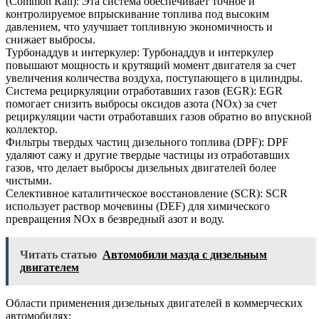
(Common Rail): Эта система обеспечивает точное и
контролируемое впрыскивание топлива под высоким
давлением, что улучшает топливную экономичность и
снижает выбросы.
Турбонаддув и интеркулер: Турбонаддув и интеркулер
повышают мощность и крутящий момент двигателя за счет
увеличения количества воздуха, поступающего в цилиндры.
Система рециркуляции отработавших газов (EGR): EGR
помогает снизить выбросы оксидов азота (NOx) за счет
рециркуляции части отработавших газов обратно во впускной
коллектор.
Фильтры твердых частиц дизельного топлива (DPF): DPF
удаляют сажу и другие твердые частицы из отработавших
газов, что делает выбросы дизельных двигателей более
чистыми.
Селективное каталитическое восстановление (SCR): SCR
использует раствор мочевины (DEF) для химического
превращения NOx в безвредный азот и воду.
Читать статью
Автомобили мазда с дизельным
двигателем
Области применения дизельных двигателей в коммерческих
автомобилях: