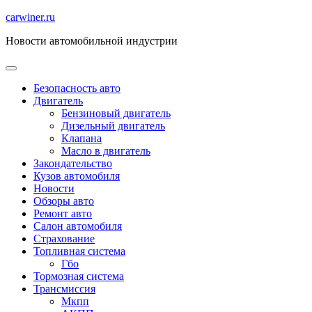
Перейти
carwiner.ru
к
Новости автомобильной индустрии
содержимому
Безопасность авто
Двигатель
Бензиновый двигатель
Дизельный двигатель
Клапана
Масло в двигатель
Закондательство
Кузов автомобиля
Новости
Обзоры авто
Ремонт авто
Салон автомобиля
Страхование
Топливная система
Гбо
Тормозная система
Трансмиссия
Мкпп