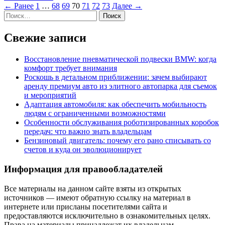
← Ранее
1
…
68
69
70
71
72
73
Далее →
Найти:
Свежие записи
Восстановление пневматической подвески BMW: когда
комфорт требует внимания
Роскошь в детальном приближении: зачем выбирают
аренду премиум авто из элитного автопарка для съемок
и мероприятий
Адаптация автомобиля: как обеспечить мобильность
людям с ограниченными возможностями
Особенности обслуживания роботизированных коробок
передач: что важно знать владельцам
Бензиновый двигатель: почему его рано списывать со
счетов и куда он эволюционирует
Информация для правообладателей
Все материалы на данном сайте взяты из открытых
источников — имеют обратную ссылку на материал в
интернете или присланы посетителями сайта и
предоставляются исключительно в ознакомительных целях.
Права на материалы принадлежат их владельцам.