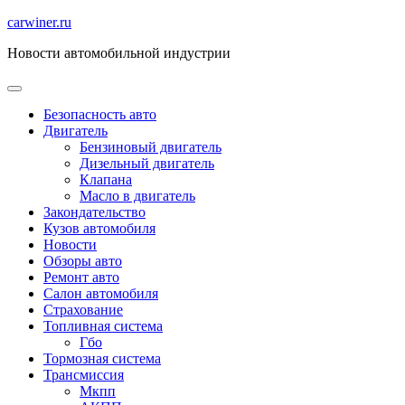
Перейти
carwiner.ru
к
Новости автомобильной индустрии
содержимому
Безопасность авто
Двигатель
Бензиновый двигатель
Дизельный двигатель
Клапана
Масло в двигатель
Закондательство
Кузов автомобиля
Новости
Обзоры авто
Ремонт авто
Салон автомобиля
Страхование
Топливная система
Гбо
Тормозная система
Трансмиссия
Мкпп