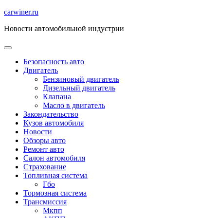
Перейти
carwiner.ru
к
Новости автомобильной индустрии
содержимому
Безопасность авто
Двигатель
Бензиновый двигатель
Дизельный двигатель
Клапана
Масло в двигатель
Закондательство
Кузов автомобиля
Новости
Обзоры авто
Ремонт авто
Салон автомобиля
Страхование
Топливная система
Гбо
Тормозная система
Трансмиссия
Мкпп