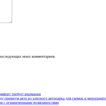
ля последующих моих комментариев.
омфорт требует внимания
у премиум авто из элитного автопарка для съемок и мероприят
дям с ограниченными возможностями