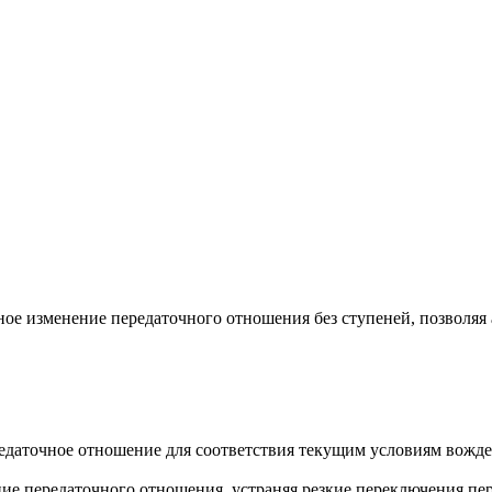
ное изменение передаточного отношения без ступеней, позволяя
даточное отношение для соответствия текущим условиям вожде
е передаточного отношения, устраняя резкие переключения пер