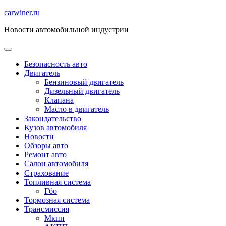
Перейти
carwiner.ru
к
Новости автомобильной индустрии
содержимому
Безопасность авто
Двигатель
Бензиновый двигатель
Дизельный двигатель
Клапана
Масло в двигатель
Закондательство
Кузов автомобиля
Новости
Обзоры авто
Ремонт авто
Салон автомобиля
Страхование
Топливная система
Гбо
Тормозная система
Трансмиссия
Мкпп