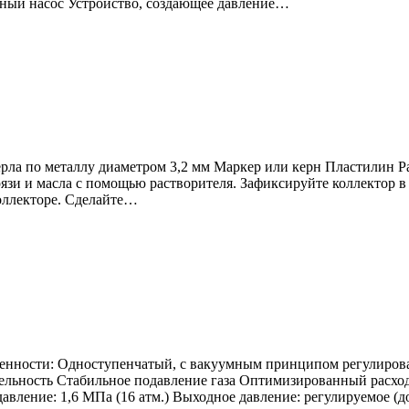
вный насос Устройство, создающее давление…
ла по металлу диаметром 3,2 мм Маркер или керн Пластилин Рас
язи и масла с помощью растворителя. Зафиксируйте коллектор в т
оллекторе. Сделайте…
обенности: Одноступенчатый, с вакуумным принципом регулиро
льность Стабильное подавление газа Оптимизированный расход
авление: 1,6 МПа (16 атм.) Выходное давление: регулируемое (до