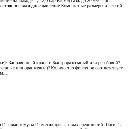
ие на выходе: 1,5-2,0 бар Расход газа: до 20 м³/ч Тип
Постоянное выходное давление Компактные размеры и легкий
ке)? Заправочный клапан: Быстроразъемный или резьбовой?
 черные или оранжевые)? Количество форсунок соответствует
ом.…
 Газовые хомуты Герметик для газовых соединений Шаги: 1.