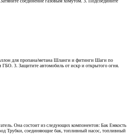
 Затяните соединение газовым хомутом. 3. Подсоедините
аллон для пропана/метана Шланги и фитинги Шаги по
и ГБО. 3. Защитите автомобиль от искр и открытого огня.
гатель. Она состоит из следующих компонентов: Бак Емкость
овод Трубки, соединяющие бак, топливный насос, топливный