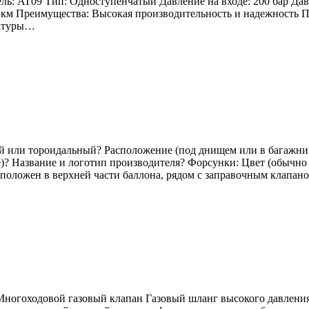
: AT09 Тип: Одноступенчатый Давление на входе: 200 бар Давлен
 км Преимущества: Высокая производительность и надежность 
ратуры…
й или тороидальный? Расположение (под днищем или в багажни
е)? Название и логотип производителя? Форсунки: Цвет (обычно
сположен в верхней части баллона, рядом с заправочным клапан
Многоходовой газовый клапан Газовый шланг высокого давления