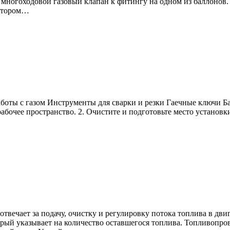
 многоходовой газовый клапан к фитингу на одном из баллонов.
 втором…
оты с газом Инструменты для сварки и резки Гаечные ключи Б
абочее пространство. 2. Очистите и подготовьте место установк
твечает за подачу, очистку и регулировку потока топлива в дви
орый указывает на количество оставшегося топлива. Топливопр