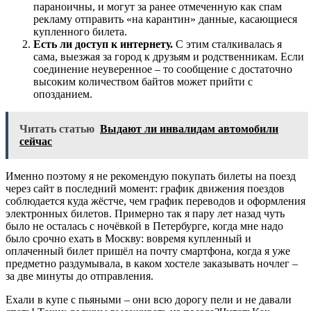
параноичны, и могут за ранее отмеченную как спам
рекламу отправить «на карантин» данные, касающиеся
купленного билета.
Есть ли доступ к интернету.
С этим сталкивалась я
сама, выезжая за город к друзьям и родственникам. Если
соединение неуверенное – то сообщение с достаточно
высоким количеством байтов может прийти с
опозданием.
Читать статью
Выдают ли инвалидам автомобили
сейчас
Именно поэтому я не рекомендую покупать билеты на поезд
через сайт в последний момент: график движения поездов
соблюдается куда жёстче, чем график переводов и оформления
электронных билетов. Примерно так я пару лет назад чуть
было не осталась с ночёвкой в Петербурге, когда мне надо
было срочно ехать в Москву: вовремя купленный и
оплаченный билет пришёл на почту смартфона, когда я уже
предметно раздумывала, в каком хостеле заказывать ночлег –
за две минуты до отправления.
Ехали в купе с пьяными – они всю дорогу пели и не давали