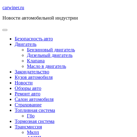
Перейти
carwiner.ru
к
Новости автомобильной индустрии
содержимому
Безопасность авто
Двигатель
Бензиновый двигатель
Дизельный двигатель
Клапана
Масло в двигатель
Закондательство
Кузов автомобиля
Новости
Обзоры авто
Ремонт авто
Салон автомобиля
Страхование
Топливная система
Гбо
Тормозная система
Трансмиссия
Мкпп