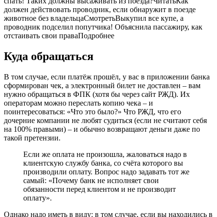
спать! Таких должны высаживать из поезда?ЧитатьКак
должен действовать проводник, если обнаружит в поезде
животное без владельцаСмотретьВыкупил все купе, а
проводник подселил попутчика! Объяснила пассажиру, как
отстаивать свои праваПодробнее
Куда обращаться
В том случае, если платёж прошёл, у вас в приложении банка
сформирован чек, а электронный билет не доставлен – вам
нужно обращаться в ФПК (хотя бы через сайт РЖД). Их
операторам можно переслать копию чека – и
поинтересоваться: «Что это было?» Что РЖД, что его
дочерние компании не любят судиться (если не считают себя
на 100% правыми) – и обычно возвращают деньги даже по
такой претензии.
Если же оплата не произошла, жаловаться надо в
клиентскую службу банка, со счёта которого вы
производили оплату. Вопрос надо задавать тот же
самый: «Почему банк не исполняет свои
обязанности перед клиентом и не производит
оплату».
Однако надо иметь в виду: в том случае, если вы находились в