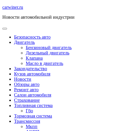
Перейти
carwiner.ru
к
Новости автомобильной индустрии
содержимому
Безопасность авто
Двигатель
Бензиновый двигатель
Дизельный двигатель
Клапана
Масло в двигатель
Закондательство
Кузов автомобиля
Новости
Обзоры авто
Ремонт авто
Салон автомобиля
Страхование
Топливная система
Гбо
Тормозная система
Трансмиссия
Мкпп