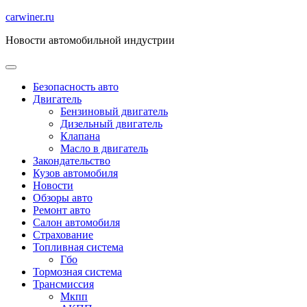
Перейти
carwiner.ru
к
Новости автомобильной индустрии
содержимому
Безопасность авто
Двигатель
Бензиновый двигатель
Дизельный двигатель
Клапана
Масло в двигатель
Закондательство
Кузов автомобиля
Новости
Обзоры авто
Ремонт авто
Салон автомобиля
Страхование
Топливная система
Гбо
Тормозная система
Трансмиссия
Мкпп