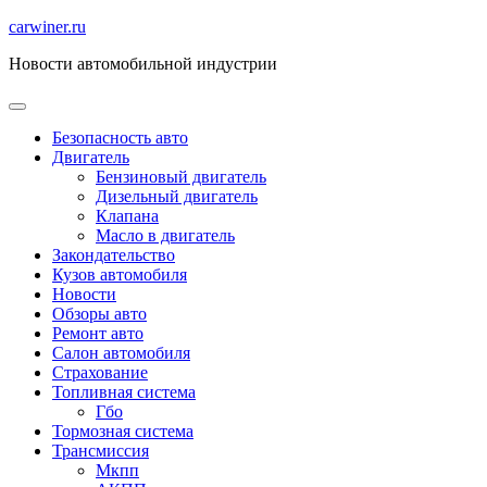
Перейти
carwiner.ru
к
Новости автомобильной индустрии
содержимому
Безопасность авто
Двигатель
Бензиновый двигатель
Дизельный двигатель
Клапана
Масло в двигатель
Закондательство
Кузов автомобиля
Новости
Обзоры авто
Ремонт авто
Салон автомобиля
Страхование
Топливная система
Гбо
Тормозная система
Трансмиссия
Мкпп