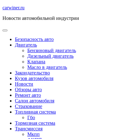
Перейти
carwiner.ru
к
Новости автомобильной индустрии
содержимому
Безопасность авто
Двигатель
Бензиновый двигатель
Дизельный двигатель
Клапана
Масло в двигатель
Закондательство
Кузов автомобиля
Новости
Обзоры авто
Ремонт авто
Салон автомобиля
Страхование
Топливная система
Гбо
Тормозная система
Трансмиссия
Мкпп