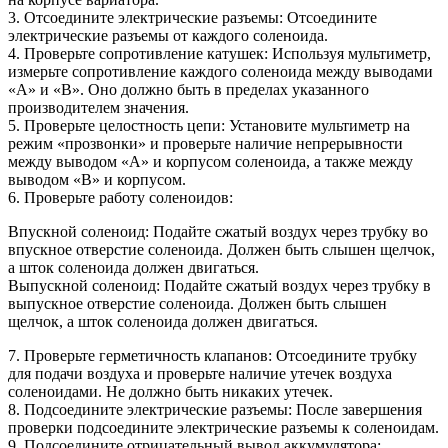
3. Отсоедините электрические разъемы: Отсоедините
электрические разъемы от каждого соленоида.
4. Проверьте сопротивление катушек: Используя мультиметр,
измерьте сопротивление каждого соленоида между выводами
«A» и «B». Оно должно быть в пределах указанного
производителем значения.
5. Проверьте целостность цепи: Установите мультиметр на
режим «прозвонки» и проверьте наличие непрерывности
между выводом «A» и корпусом соленоида, а также между
выводом «B» и корпусом.
6. Проверьте работу соленоидов:
Впускной соленоид: Подайте сжатый воздух через трубку во
впускное отверстие соленоида. Должен быть слышен щелчок,
а шток соленоида должен двигаться.
Выпускной соленоид: Подайте сжатый воздух через трубку в
выпускное отверстие соленоида. Должен быть слышен
щелчок, а шток соленоида должен двигаться.
7. Проверьте герметичность клапанов: Отсоедините трубку
для подачи воздуха и проверьте наличие утечек воздуха
соленоидами. Не должно быть никаких утечек.
8. Подсоедините электрические разъемы: После завершения
проверки подсоедините электрические разъемы к соленоидам.
9. Подсоедините отрицательный вывод аккумулятора: