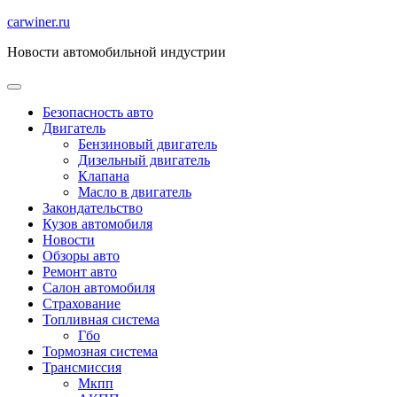
Перейти
carwiner.ru
к
Новости автомобильной индустрии
содержимому
Безопасность авто
Двигатель
Бензиновый двигатель
Дизельный двигатель
Клапана
Масло в двигатель
Закондательство
Кузов автомобиля
Новости
Обзоры авто
Ремонт авто
Салон автомобиля
Страхование
Топливная система
Гбо
Тормозная система
Трансмиссия
Мкпп