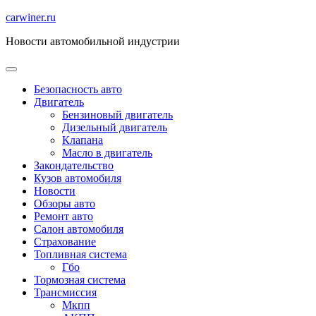
Перейти
carwiner.ru
к
Новости автомобильной индустрии
содержимому
Безопасность авто
Двигатель
Бензиновый двигатель
Дизельный двигатель
Клапана
Масло в двигатель
Закондательство
Кузов автомобиля
Новости
Обзоры авто
Ремонт авто
Салон автомобиля
Страхование
Топливная система
Гбо
Тормозная система
Трансмиссия
Мкпп