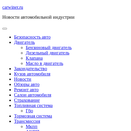
Перейти
carwiner.ru
к
Новости автомобильной индустрии
содержимому
Безопасность авто
Двигатель
Бензиновый двигатель
Дизельный двигатель
Клапана
Масло в двигатель
Закондательство
Кузов автомобиля
Новости
Обзоры авто
Ремонт авто
Салон автомобиля
Страхование
Топливная система
Гбо
Тормозная система
Трансмиссия
Мкпп