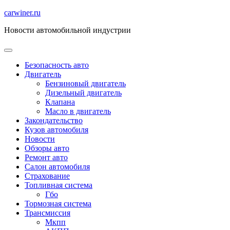
Перейти
carwiner.ru
к
Новости автомобильной индустрии
содержимому
Безопасность авто
Двигатель
Бензиновый двигатель
Дизельный двигатель
Клапана
Масло в двигатель
Закондательство
Кузов автомобиля
Новости
Обзоры авто
Ремонт авто
Салон автомобиля
Страхование
Топливная система
Гбо
Тормозная система
Трансмиссия
Мкпп