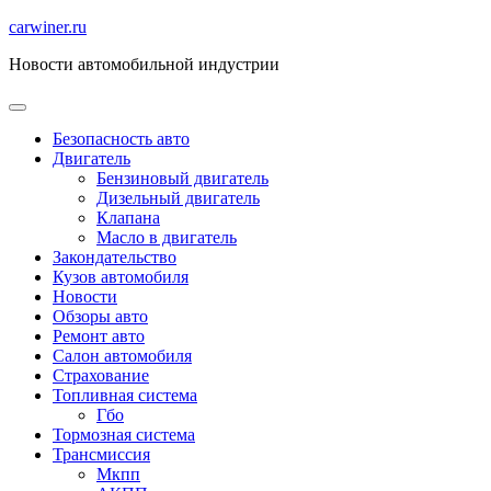
Перейти
carwiner.ru
к
Новости автомобильной индустрии
содержимому
Безопасность авто
Двигатель
Бензиновый двигатель
Дизельный двигатель
Клапана
Масло в двигатель
Закондательство
Кузов автомобиля
Новости
Обзоры авто
Ремонт авто
Салон автомобиля
Страхование
Топливная система
Гбо
Тормозная система
Трансмиссия
Мкпп