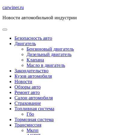
Перейти
carwiner.ru
к
Новости автомобильной индустрии
содержимому
Безопасность авто
Двигатель
Бензиновый двигатель
Дизельный двигатель
Клапана
Масло в двигатель
Закондательство
Кузов автомобиля
Новости
Обзоры авто
Ремонт авто
Салон автомобиля
Страхование
Топливная система
Гбо
Тормозная система
Трансмиссия
Мкпп