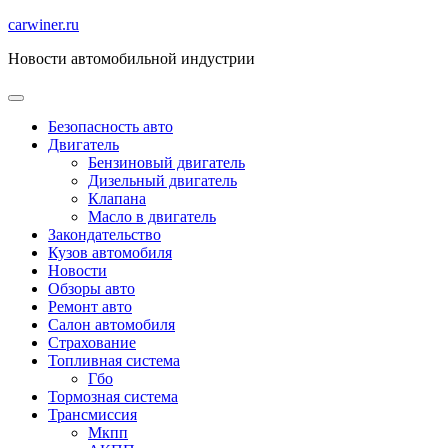
Перейти
carwiner.ru
к
Новости автомобильной индустрии
содержимому
Безопасность авто
Двигатель
Бензиновый двигатель
Дизельный двигатель
Клапана
Масло в двигатель
Закондательство
Кузов автомобиля
Новости
Обзоры авто
Ремонт авто
Салон автомобиля
Страхование
Топливная система
Гбо
Тормозная система
Трансмиссия
Мкпп