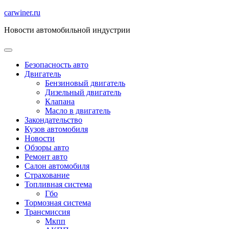
Перейти
carwiner.ru
к
Новости автомобильной индустрии
содержимому
Безопасность авто
Двигатель
Бензиновый двигатель
Дизельный двигатель
Клапана
Масло в двигатель
Закондательство
Кузов автомобиля
Новости
Обзоры авто
Ремонт авто
Салон автомобиля
Страхование
Топливная система
Гбо
Тормозная система
Трансмиссия
Мкпп