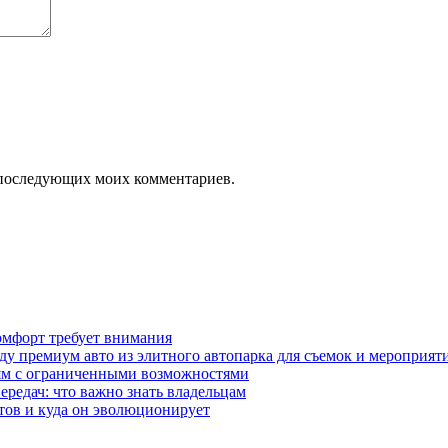
ля последующих моих комментариев.
омфорт требует внимания
у премиум авто из элитного автопарка для съемок и мероприят
дям с ограниченными возможностями
редач: что важно знать владельцам
етов и куда он эволюционирует