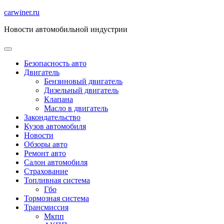
Перейти
carwiner.ru
к
Новости автомобильной индустрии
содержимому
Безопасность авто
Двигатель
Бензиновый двигатель
Дизельный двигатель
Клапана
Масло в двигатель
Закондательство
Кузов автомобиля
Новости
Обзоры авто
Ремонт авто
Салон автомобиля
Страхование
Топливная система
Гбо
Тормозная система
Трансмиссия
Мкпп