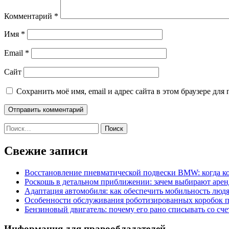
Комментарий
*
Имя
*
Email
*
Сайт
Сохранить моё имя, email и адрес сайта в этом браузере д
Найти:
Свежие записи
Восстановление пневматической подвески BMW: когда к
Роскошь в детальном приближении: зачем выбирают аренд
Адаптация автомобиля: как обеспечить мобильность лю
Особенности обслуживания роботизированных коробок пе
Бензиновый двигатель: почему его рано списывать со сч
Информация для правообладателей