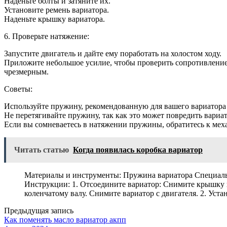
Наденьте болты и затяните их.
Установите ремень вариатора.
Наденьте крышку вариатора.
6. Проверьте натяжение:
Запустите двигатель и дайте ему поработать на холостом ходу.
Приложите небольшое усилие, чтобы проверить сопротивление 
чрезмерным.
Советы:
Используйте пружину, рекомендованную для вашего вариатора 
Не перетягивайте пружину, так как это может повредить вариат
Если вы сомневаетесь в натяжении пружины, обратитесь к мех
Читать статью
Когда появилась коробка вариатор
Материалы и инструменты: Пружина вариатора Специальн
Инструкции: 1. Отсоедините вариатор: Снимите крышку в
коленчатому валу. Снимите вариатор с двигателя. 2. Уст
Предыдущая запись
Как поменять масло вариатор акпп