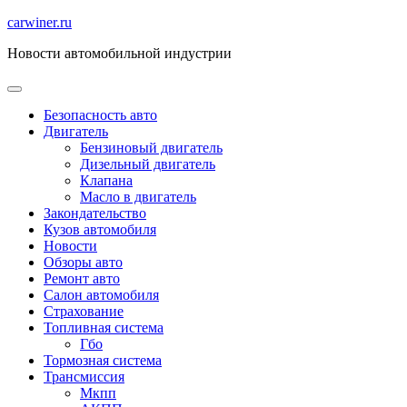
Перейти
carwiner.ru
к
Новости автомобильной индустрии
содержимому
Безопасность авто
Двигатель
Бензиновый двигатель
Дизельный двигатель
Клапана
Масло в двигатель
Закондательство
Кузов автомобиля
Новости
Обзоры авто
Ремонт авто
Салон автомобиля
Страхование
Топливная система
Гбо
Тормозная система
Трансмиссия
Мкпп