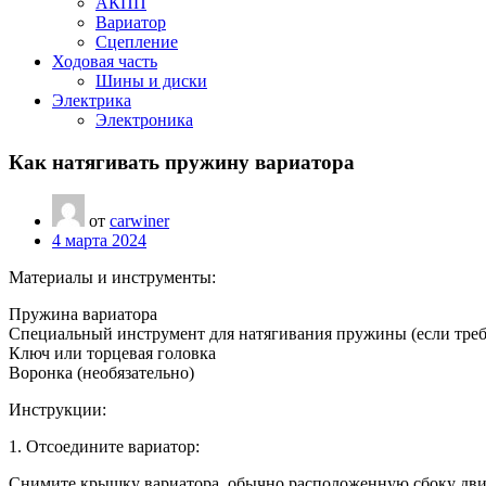
АКПП
Вариатор
Сцепление
Ходовая часть
Шины и диски
Электрика
Электроника
Как натягивать пружину вариатора
от
carwiner
4 марта 2024
Материалы и инструменты:
Пружина вариатора
Специальный инструмент для натягивания пружины (если треб
Ключ или торцевая головка
Воронка (необязательно)
Инструкции:
1. Отсоедините вариатор:
Снимите крышку вариатора, обычно расположенную сбоку дви