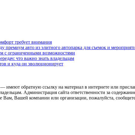
омфорт требует внимания
у премиум авто из элитного автопарка для съемок и мероприят
дям с ограниченными возможностями
редач: что важно знать владельцам
етов и куда он эволюционирует
 — имеют обратную ссылку на материал в интернете или присла
ладельцам. Администрация сайта ответственности за содержание
 Вам, Вашей компании или организации, пожалуйста, сообщите 