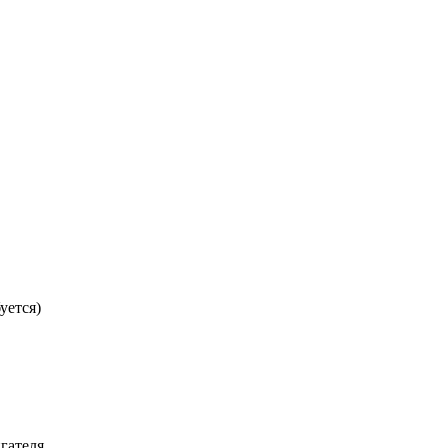
уется)
гателя.