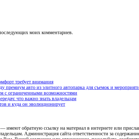
ля последующих моих комментариев.
омфорт требует внимания
у премиум авто из элитного автопарка для съемок и мероприят
дям с ограниченными возможностями
редач: что важно знать владельцам
етов и куда он эволюционирует
 — имеют обратную ссылку на материал в интернете или присла
ладельцам. Администрация сайта ответственности за содержание