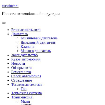
Перейти
carwiner.ru
к
Новости автомобильной индустрии
содержимому
Безопасность авто
Двигатель
Бензиновый двигатель
Дизельный двигатель
Клапана
Масло в двигатель
Закондательство
Кузов автомобиля
Новости
Обзоры авто
Ремонт авто
Салон автомобиля
Страхование
Топливная система
Гбо
Тормозная система
Трансмиссия
Мкпп