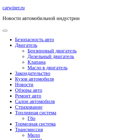
Перейти
carwiner.ru
к
Новости автомобильной индустрии
содержимому
Безопасность авто
Двигатель
Бензиновый двигатель
Дизельный двигатель
Клапана
Масло в двигатель
Закондательство
Кузов автомобиля
Новости
Обзоры авто
Ремонт авто
Салон автомобиля
Страхование
Топливная система
Гбо
Тормозная система
Трансмиссия
Мкпп