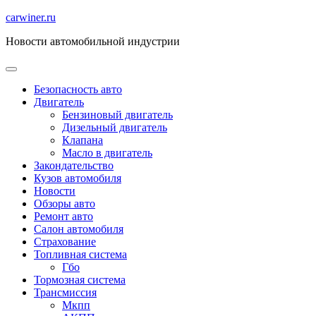
Перейти
carwiner.ru
к
Новости автомобильной индустрии
содержимому
Безопасность авто
Двигатель
Бензиновый двигатель
Дизельный двигатель
Клапана
Масло в двигатель
Закондательство
Кузов автомобиля
Новости
Обзоры авто
Ремонт авто
Салон автомобиля
Страхование
Топливная система
Гбо
Тормозная система
Трансмиссия
Мкпп